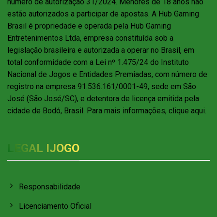
número de autorização 31/2024. Menores de 18 anos não
estão autorizados a participar de apostas. A Hub Gaming
Brasil é propriedade e operada pela Hub Gaming
Entretenimentos Ltda, empresa constituída sob a
legislação brasileira e autorizada a operar no Brasil, em
total conformidade com a Lei nº 1.475/24 do Instituto
Nacional de Jogos e Entidades Premiadas, com número de
registro na empresa 91.536.161/0001-49, sede em São
José (São José/SC), e detentora de licença emitida pela
cidade de Bodó, Brasil. Para mais informações, clique aqui.
LEGAL IJOGO
Responsabilidade
Licenciamento Oficial