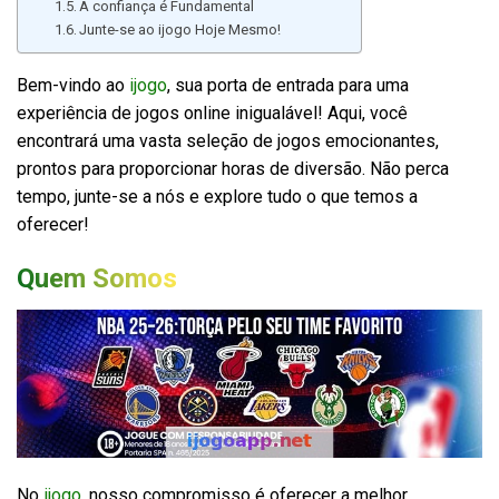
A confiança é Fundamental
Junte-se ao ijogo Hoje Mesmo!
Bem-vindo ao
ijogo
, sua porta de entrada para uma
experiência de jogos online inigualável! Aqui, você
encontrará uma vasta seleção de jogos emocionantes,
prontos para proporcionar horas de diversão. Não perca
tempo, junte-se a nós e explore tudo o que temos a
oferecer!
Quem Somos
No
ijogo
, nosso compromisso é oferecer a melhor