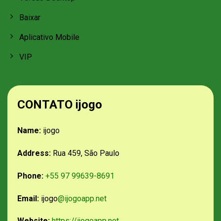
Baixar
Aplicativo Mobile
VIP
CONTATO ijogo
Name:
ijogo
Address:
Rua 459, São Paulo
Phone:
+55 97 99639-8691
Email:
ijogo
@ijogoapp.net
Website:
https://ijogoapp.net