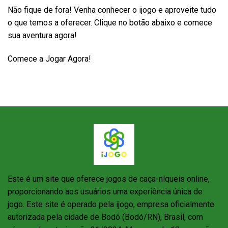
Não fique de fora! Venha conhecer o ijogo e aproveite tudo
o que temos a oferecer. Clique no botão abaixo e comece
sua aventura agora!
Comece a Jogar Agora!
Este é um site que oferece jogos de caça-níqueis online,
proporcionando aos usuários uma experiência única de
jogo. Este site é operado pela ijogo, empresa oficialmente
autorizada pela cidade de Bodó (Bodó/RN), Brasil, com