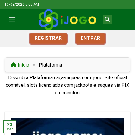
Skip
10/08/2026 5:05 AM
to
content
REGISTRAR
ENTRAR
»
Início
Plataforma
Descubra Plataforma caça-níqueis com ijogo. Site oficial
confiável, slots licenciados com jackpots e saques via PIX
em minutos.
23
mar