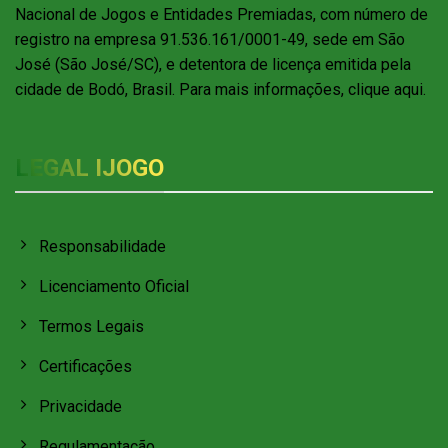
Nacional de Jogos e Entidades Premiadas, com número de
registro na empresa 91.536.161/0001-49, sede em São
José (São José/SC), e detentora de licença emitida pela
cidade de Bodó, Brasil. Para mais informações, clique aqui.
LEGAL IJOGO
Responsabilidade
Licenciamento Oficial
Termos Legais
Certificações
Privacidade
Regulamentação