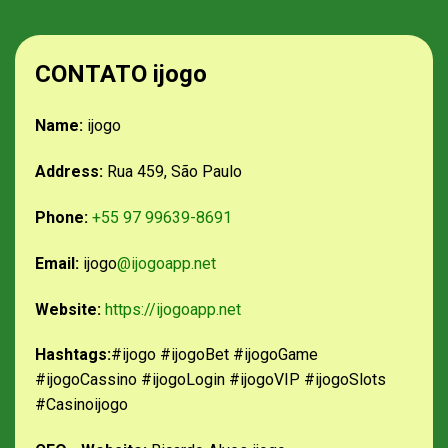
CONTATO ijogo
Name:
ijogo
Address:
Rua 459, São Paulo
Phone:
+55 97 99639-8691
Email:
ijogo
@ijogoapp.net
Website:
https://ijogoapp.net
Hashtags:
#ijogo #ijogoBet #ijogoGame
#ijogoCassino #ijogoLogin #ijogoVIP #ijogoSlots
#Casinoijogo