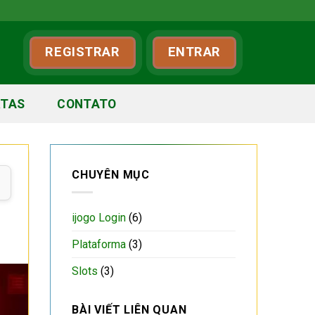
REGISTRAR
ENTRAR
RTAS
CONTATO
CHUYÊN MỤC
ijogo Login
(6)
Plataforma
(3)
Slots
(3)
BÀI VIẾT LIÊN QUAN