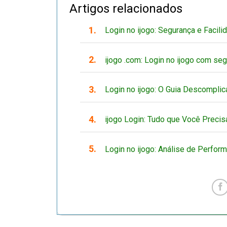
Artigos relacionados
Login no ijogo: Segurança e Facil
ijogo .com: Login no ijogo com se
Login no ijogo: O Guia Descomplic
ijogo Login: Tudo que Você Precis
Login no ijogo: Análise de Perform