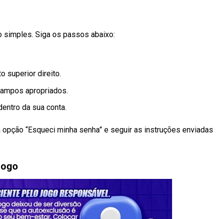
to simples. Siga os passos abaixo:
o superior direito.
campos apropriados.
dentro da sua conta.
a opção “Esqueci minha senha” e seguir as instruções enviadas
jogo