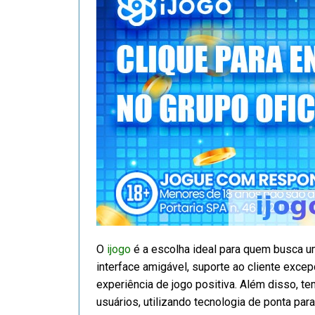
O
ijogo
é a escolha ideal para quem busca u
interface amigável, suporte ao cliente exce
experiência de jogo positiva. Além disso
usuários, utilizando tecnologia de ponta par