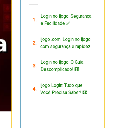
Login no ijogo: Segurança
e Facilidade ✅
ijogo .com: Login no ijogo
com segurança e rapidez
Login no ijogo: O Guia
Descomplicado! 🎰
ijogo Login: Tudo que
Você Precisa Saber! 🎰