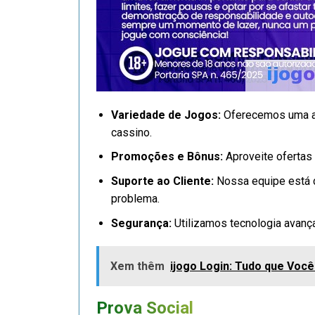
Variedade de Jogos:
Oferecemos uma am
cassino.
Promoções e Bônus:
Aproveite ofertas 
Suporte ao Cliente:
Nossa equipe está d
problema.
Segurança:
Utilizamos tecnologia avanç
Xem thêm
ijogo Login: Tudo que Você
Prova Social